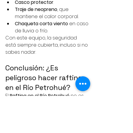
Casco protector
.
Traje de neopreno
, que 
mantiene el calor corporal.
Chaqueta corta viento
 en caso 
de lluvia o frío.
Con este equipo, la seguridad 
está siempre cubierta, incluso si no 
sabes nadar.
Conclusión: ¿Es 
peligroso hacer rafting 
en el Río Petrohué? 
El 
Rafting en el Río Petrohué
 no es 
peligroso cuando se realiza con 
una empresa registrada en 
sernatur y con profesionales 
certificados. Es una experiencia 
única en 
Puerto Varas
, perfecta 