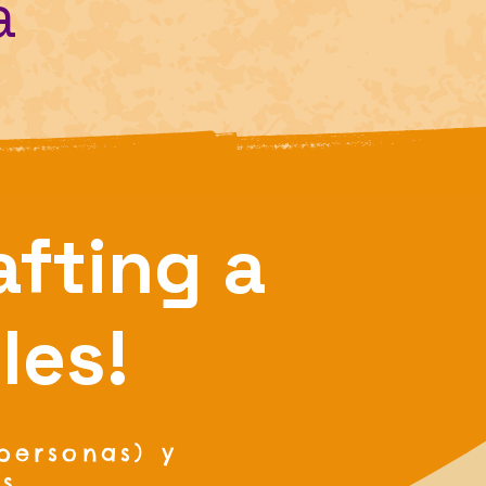
a
afting a
les!
personas) y
s.