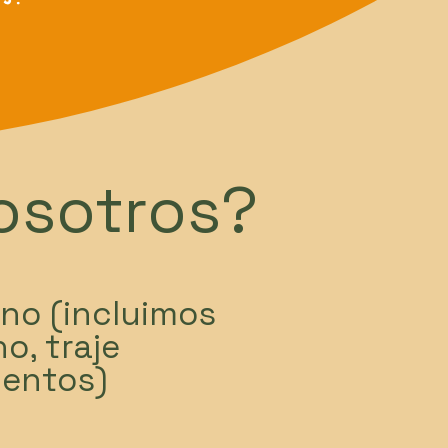
nosotros?
no (incluimos
o, traje
ientos)