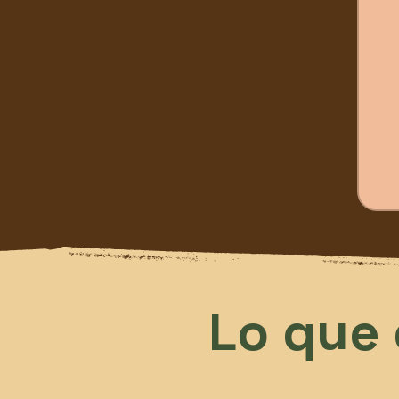
Desde
25.00
pesos
chilen
Lo que 