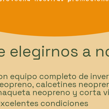
e elegirnos a 
n equipo completo de inver
eopreno, calcetines neopren
haqueta neopreno y corta v
excelentes condiciones