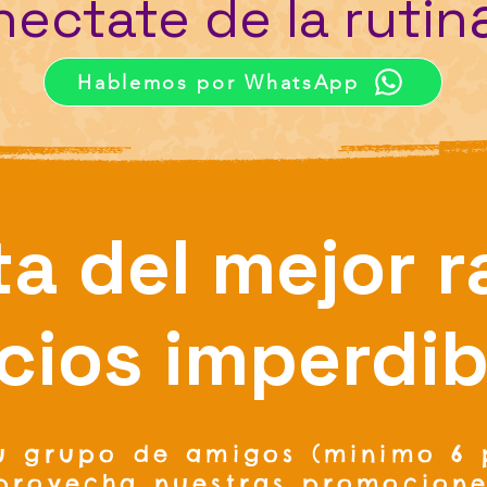
ectate de la rutin
Hablemos por WhatsApp
ta del mejor r
cios imperdib
u grupo de amigos (minimo 6 
provecha nuestras promocione