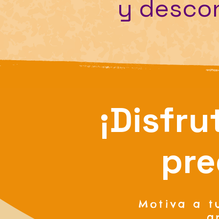
y descon
¡Disfru
pre
Motiva a t
a