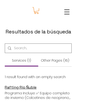
Resultados de la búsqueda
Services (1)
Other Pages (16)
1 result found with an empty search
Rafting Río Ñuble
Programa Incluye: ✅ Equipo completo
de invierno (Calcetines de neopreno,
botines neopreno, traje manga larga
neopreno, chaqueta neopreno,